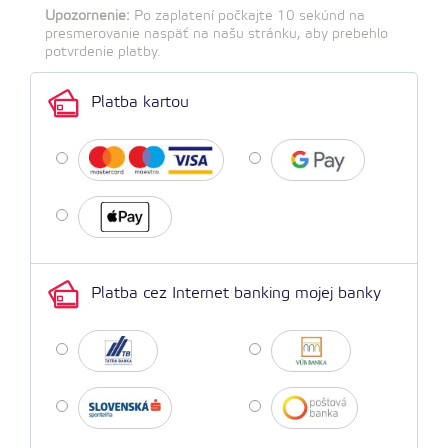
Upozornenie:
Po zaplatení počkajte 10 sekúnd na
presmerovanie naspäť na našu stránku, aby prebehlo
potvrdenie platby.
Platba kartou
Platba cez Internet banking mojej banky