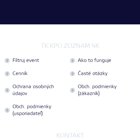
TICKPO.ZOZNAM.SK
Filtruj event
Ako to funguje
Cenník
Časté otázky
Ochrana osobných
Obch. podmienky
údajov
(zákazník)
Obch. podmienky
(usporiadateľ)
KONTAKT