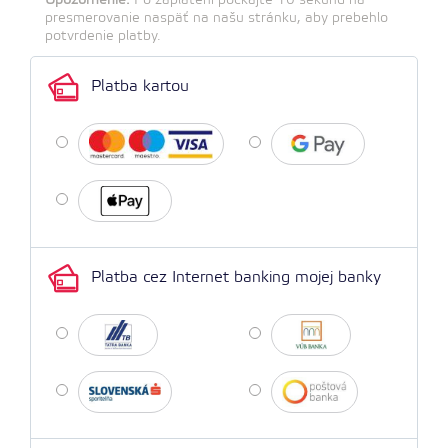
Upozornenie:
Po zaplatení počkajte 10 sekúnd na
presmerovanie naspäť na našu stránku, aby prebehlo
potvrdenie platby.
Platba kartou
Platba cez Internet banking mojej banky