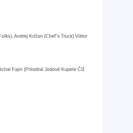
olks), Andrej Križan (Chef''s Truck) Viktor
)
ichal Fajin (Prírodné Jodové Kupele Číž