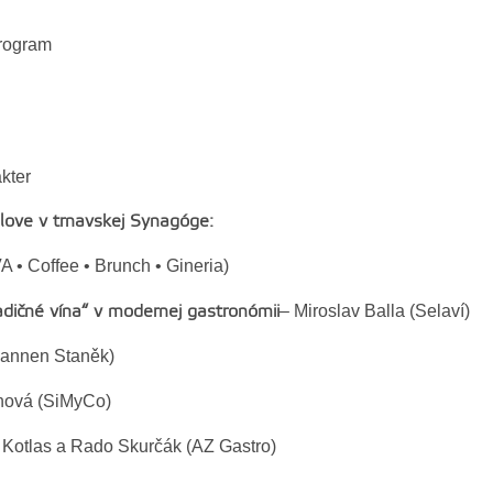
program
akter
olove v trnavskej Synagóge:
• Coffee • Brunch • Gineria)
– Miroslav Balla (Selaví)
adičné vína“ v modernej gastronómii
Pannen Staněk)
nová (SiMyCo)
Kotlas a Rado Skurčák (AZ Gastro)