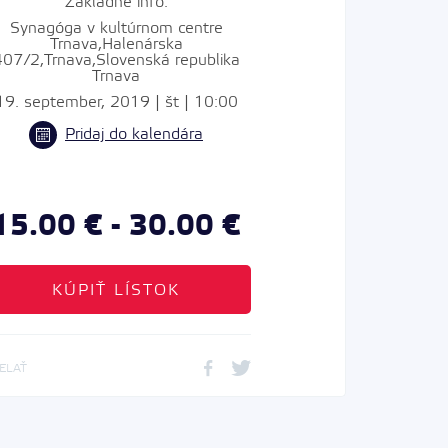
Základné info:
Synagóga v kultúrnom centre
Trnava,Halenárska
407/2,Trnava,Slovenská republika
Trnava
19. september, 2019 | št | 10:00
Pridaj do kalendára
15.00 € - 30.00 €
KÚPIŤ LÍSTOK
IELAŤ