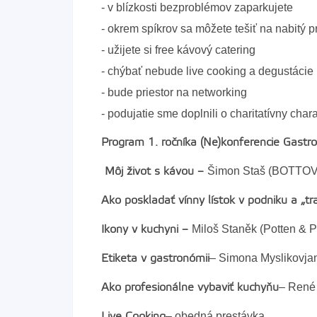
- v blízkosti bezproblémov zaparkujete
- okrem spíkrov sa môžete tešiť na nabitý 
- užijete si free kávový catering
- chýbať nebude live cooking a degustácie
- bude priestor na networking
- podujatie sme doplnili o charitatívny char
Program 1. ročníka (Ne)konferencie Gastr
Šimon Staš (BOTTOVA 
Môj život s kávou –
Ako poskladať vínny lístok v podniku a „tr
Miloš Staněk (Potten & 
Ikony v kuchyni –
– Simona Myslikovja
Etiketa v gastronómii
– René 
Ako profesionálne vybaviť kuchyňu
– obedná prestávka
Live Cooking