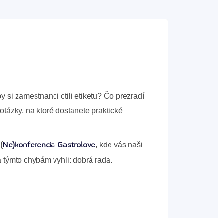
 si zamestnanci ctili etiketu? Čo prezradí
ázky, na ktoré dostanete praktické
á
, kde vás naši
(
Ne)konferencia Gastrolove
sa týmto chybám vyhli: dobrá rada.