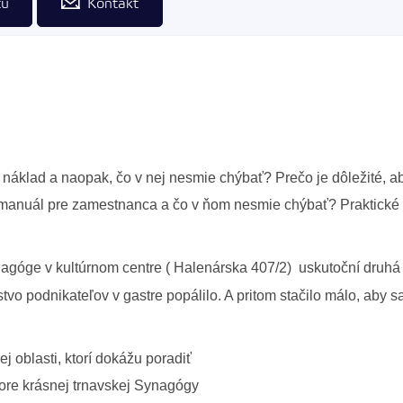
tu
Kontakt
náklad a naopak, čo v nej nesmie chýbať? Prečo je dôležité, aby
manuál pre zamestnanca a čo v ňom nesmie chýbať? Praktické ot
nagóge v kultúrnom centre ( Halenárska 407/2) uskutoční druh
stvo podnikateľov v g
astre popálilo. A pritom stačilo málo, aby 
ej oblasti, ktorí dokážu poradiť
tore krásnej trnavskej Synagógy