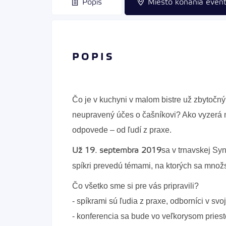
Popis
Miesto konania even
POPIS
Čo je v kuchyni v malom bistre už zbytočný 
neupravený účes o čašníkovi? Ako vyzerá 
odpovede – od ľudí z praxe.
sa v trnavskej Sy
Už 19. septembra 2019
spíkri prevedú témami, na ktorých sa množ
Čo všetko sme si pre vás pripravili?
- spíkrami sú ľudia z praxe, odborníci v svoj
- konferencia sa bude vo veľkorysom pries