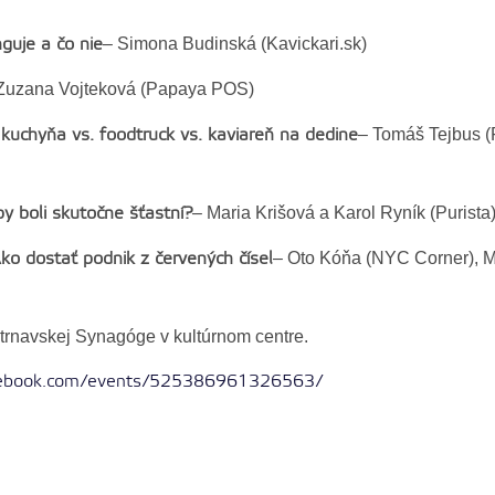
– Simona Budinská (Kavickari.sk)
guje a čo nie
Zuzana Vojteková (Papaya POS)
– Tomáš Tejbus (F
kuchyňa vs. foodtruck vs. kaviareň na dedine
– Maria Krišová a Karol Ryník (Purista
y boli skutočne šťastní?
– Oto Kóňa (NYC Corner), M
o dostať podnik z červených čísel
trnavskej Synagóge v kultúrnom centre.
cebook.com/events/525386961326563/