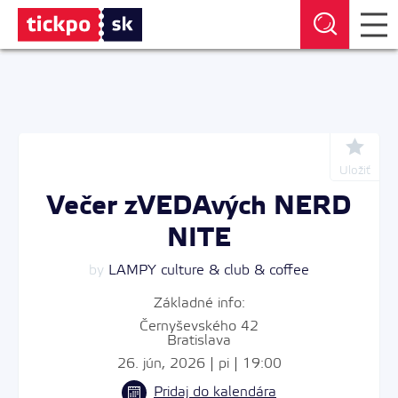
Uložiť
Večer zVEDAvých NERD
NITE
by
LAMPY culture & club & coffee
Základné info:
Černyševského 42
Bratislava
26. jún, 2026 | pi | 19:00
Pridaj do kalendára