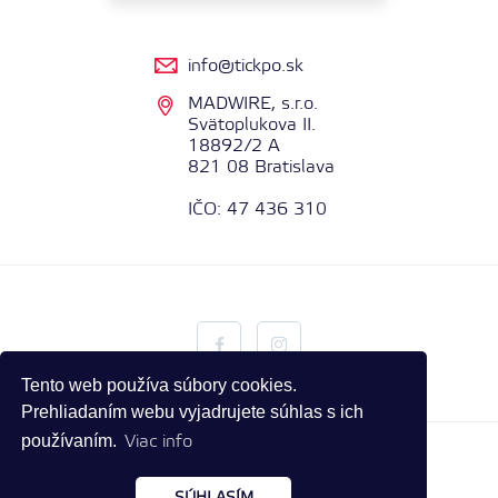
info@tickpo.sk
MADWIRE, s.r.o.
Svätoplukova II.
18892/2 A
821 08 Bratislava
IČO: 47 436 310
Tento web používa súbory cookies.
Prehliadaním webu vyjadrujete súhlas s ich
používaním.
Viac info
TICKPO.ZOZNAM.SK ALL RIGHTS RESERVED