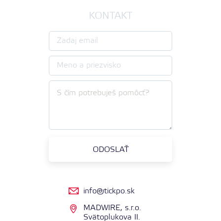
KONTAKT
info@tickpo.sk
MADWIRE, s.r.o.
Svätoplukova II.