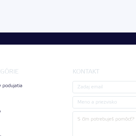
EGÓRIE
KONTAKT
 podujatia
a
o