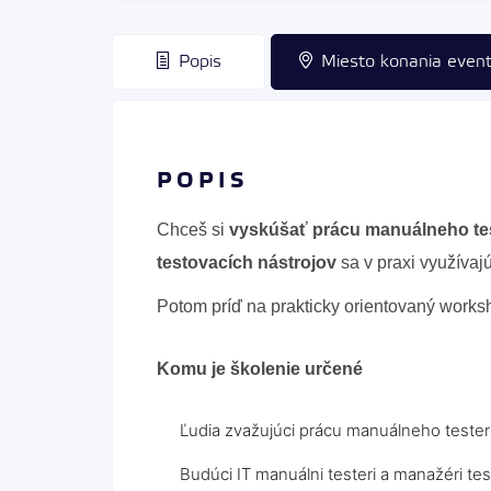
Popis
Miesto konania even
POPIS
Chceš si
vyskúšať prácu manuálneho te
testovacích nástrojov
sa v praxi využívaj
Potom príď na prakticky orientovaný works
Komu je školenie určené
Ľudia zvažujúci prácu manuálneho tester
Budúci IT manuálni testeri a manažéri te