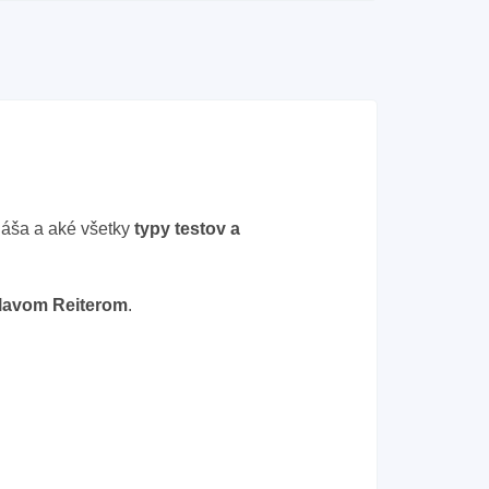
náša a aké všetky
typy testov a
lavom Reiterom
.