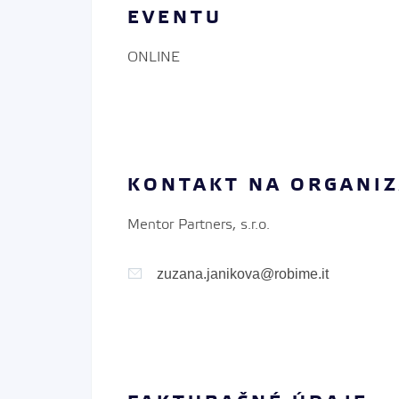
EVENTU
ONLINE
KONTAKT NA ORGANI
Mentor Partners, s.r.o.
zuzana.janikova@robime.it