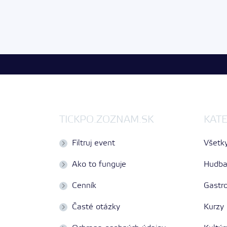
TICKPO.ZOZNAM.SK
KAT
Filtruj event
Všetky
Ako to funguje
Hudb
Cenník
Gastr
Časté otázky
Kurzy