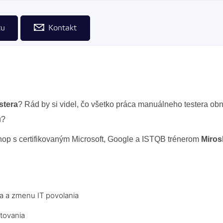
tu
Kontakt
stera
? Rád by si videl, čo všetko práca manuálneho testera ob
ú?
hop s certifikovaným Microsoft, Google a ISTQB trénerom
Miros
a a zmenu IT povolania
stovania