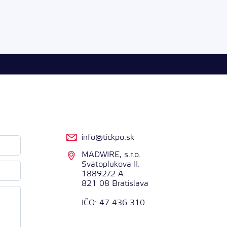
info@tickpo.sk
MADWIRE, s.r.o.
Svätoplukova II.
18892/2 A
821 08 Bratislava
IČO: 47 436 310