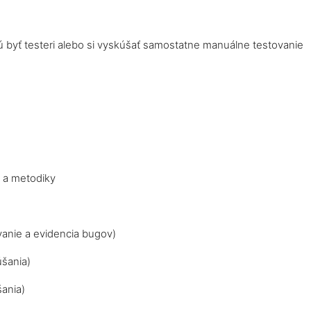
chcú byť testeri alebo si vyskúšať samostatne manuálne testovanie
y a metodiky
anie a evidencia bugov)
úšania)
šania)