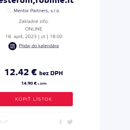
esterom,robime.it
by
Mentor Partners, s.r.o.
Základné info:
ONLINE
18. apríl, 2023 | ut | 18:00
Pridaj do kalendára
12.42 €
bez DPH
14.90 €
s DPH
KÚPIŤ LÍSTOK
IELAŤ