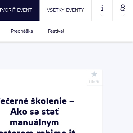
TVORIŤ EVENT
VŠETKY EVENTY
Prednáška
Festival
Uložiť
ečerné školenie –
Ako sa stať
manuálnym